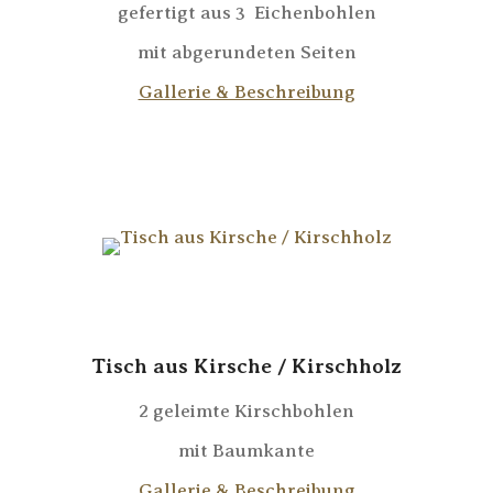
gefertigt aus 3 Eichenbohlen
mit abgerundeten Seiten
Gallerie & Beschreibung
Tisch aus Kirsche / Kirschholz
2 geleimte Kirschbohlen
mit Baumkante
Gallerie & Beschreibung