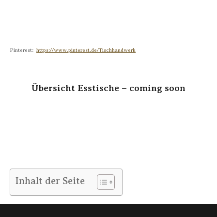
Pinterest:
https://www.pinterest.de/Tischhandwerk
Übersicht Esstische – coming soon
Inhalt der Seite