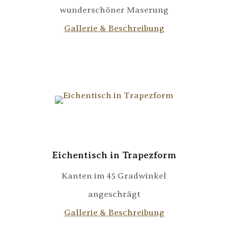
wunderschöner Maserung
Gallerie & Beschreibung
Eichentisch in Trapezform
Kanten im 45 Gradwinkel
angeschrägt
Gallerie & Beschreibung