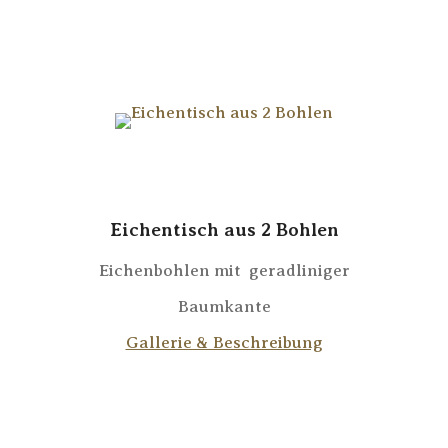
Eichentisch aus 2 Bohlen
Eichenbohlen mit geradliniger
Baumkante
Gallerie & Beschreibung