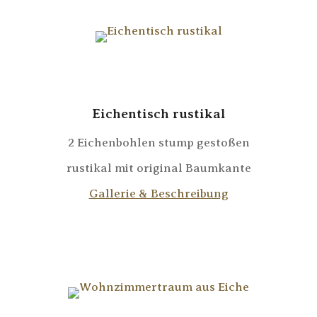
Eichentisch rustikal
2 Eichenbohlen stump gestoßen
rustikal mit original Baumkante
Gallerie & Beschreibung