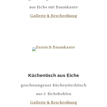
aus Eiche mit Baumkante
Gallerie & Beschreibung
Küchentisch aus Eiche
geschwungener Küchentischtisch
aus 2 Eichebohlen
Gallerie & Beschreibung