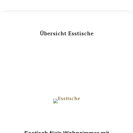
Übersicht Esstische