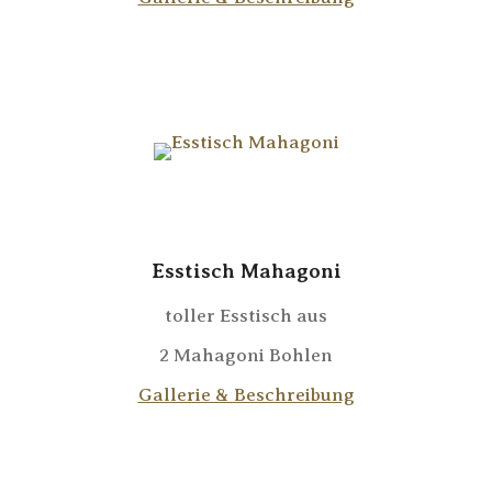
Esstisch Mahagoni
toller Esstisch aus
2 Mahagoni Bohlen
Gallerie & Beschreibung