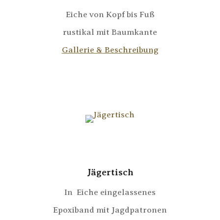
Eiche von Kopf bis Fuß
rustikal mit Baumkante
Gallerie & Beschreibung
Jägertisch
In Eiche eingelassenes
Epoxiband mit Jagdpatronen