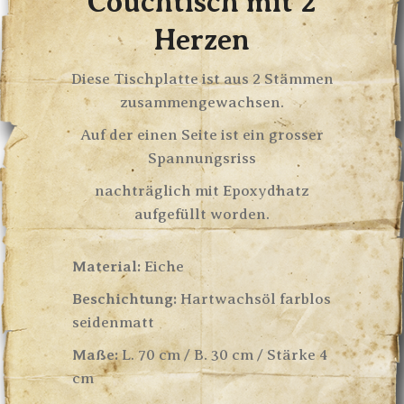
Couchtisch mit 2
Herzen
Diese Tischplatte ist aus 2 Stämmen
zusammengewachsen.
Auf der einen Seite ist ein grosser
Spannungsriss
nachträglich mit Epoxydhatz
aufgefüllt worden.
Material:
Eiche
Beschichtung:
Hartwachsöl farblos
seidenmatt
Maße:
L. 70 cm / B. 30 cm / Stärke 4
cm