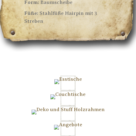
Form:
Baumscheibe
Füße:
Stahlfüße Hairpin mit 3
Streben